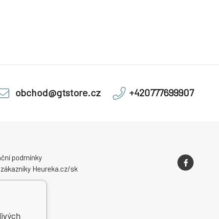
obchod@gtstore.cz
+420777699907
ční podmínky
 zákazníky Heureka.cz/sk
livých