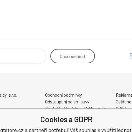
Chci
odebírat
y, s.r.o.
Obchodní podmínky
Reklama
Odstoupení od smlouvy
Ověřeno
Kontakt - Prodejna - Cykloservis
GPSR
Velikostní tabulky
Cookies a GDPR
Slevové a dárkové poukazy
48
Elektrokola AKUMO.cz
tstore.cz a partneři potřebují Váš souhlas k využití jednot