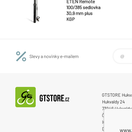
ETEN Remote
100/385 sedlovka
30,9 mm plus
KGP
Slevy a novinky e-mailem
GTSTORE Hukvald
Hukvaldy 24
73946 Hukvaldy
Česká republika
IČO: 22259848
DIČ: CZ222598
www.g