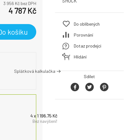
SHOCK
3 956
Kč bez DPH
4 787
Kč
Do oblíbených
Do košíku
Porovnání
Dotaz prodejci
Hlídání
Splátková kalkulačka
Sdílet
4 x 1 196.75 Kč
Bez navýšení!