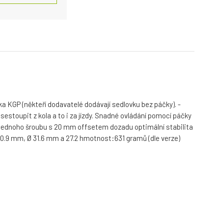
a KGP (někteří dodavatelé dodávají sedlovku bez páčky). -
toupit z kola a to i za jízdy. Snadné ovládání pomocí páčky
í jednoho šroubu s 20 mm offsetem dozadu optimální stabilita
0.9 mm, Ø 31.6 mm a 27.2 hmotnost:631 gramů (dle verze)