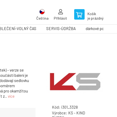
Košík
Čeština
Přihlásit
je prázdný
BLEČENÍ-VOLNÝ ČAS
SERVIS-ÚDRŽBA
dárkové poukazy
ek) - verze se
učástí balení je
 dodávají sedlovku
m poměrem
ná pro okamžitou
 z...
více
Kód:
i301_3328
Výrobce:
KS - KIND