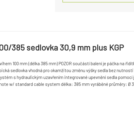
0/385 sedlovka 30,9 mm plus KGP
vihem 100 mm (délka 385 mm) POZOR součástí balení je páčka na řidítk
ká sedlovka vhodná pro okamžitou změnu výšky sedla bez nutnosti ses
ový systém s hydraulickým uzavřením integrované upevnění sedla pomoc
remote w/ standard cable system délka: 385 mm vyráběné průměry: Ø 3