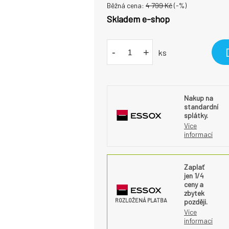
Běžná cena:
4 799
Kč
(-
%)
Skladem e-shop
-
+
ks
Nakup na
standardní
splátky.
Více
informací
Zaplať
jen 1/4
ceny a
zbytek
ROZLOŽENÁ PLATBA
později.
Více
informací