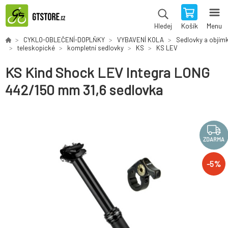
Košík
Menu
Hledej
CYKLO-OBLEČENÍ-DOPLŇKY
VYBAVENÍ KOLA
Sedlovky a objím
teleskopické
kompletní sedlovky
KS
KS LEV
KS Kind Shock LEV Integra LONG
442/150 mm 31,6 sedlovka
ZDARMA
-
5
%