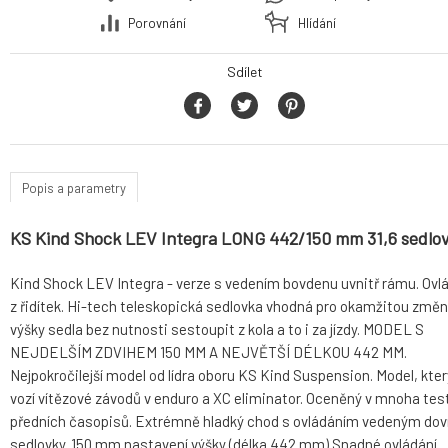
Porovnání
Hlídání
Sdílet
Popis a parametry
KS Kind Shock LEV Integra LONG 442/150 mm 31,6 sedlo
Kind Shock LEV Integra - verze s vedením bovdenu uvnitř rámu. Ovl
z řidítek. Hi-tech teleskopická sedlovka vhodná pro okamžitou změ
výšky sedla bez nutnosti sestoupit z kola a to i za jízdy. MODEL S
NEJDELŠÍM ZDVIHEM 150 MM A NEJVĚTŠÍ DÉLKOU 442 MM.
Nejpokročilejší model od lídra oboru KS Kind Suspension. Model, kter
vozí vítězové závodů v enduro a XC eliminator. Oceněný v mnoha te
předních časopisů. Extrémně hladký chod s ovládáním vedeným dov
sedlovky. 150 mm nastavení výšky (délka 442 mm) Snadné ovládání