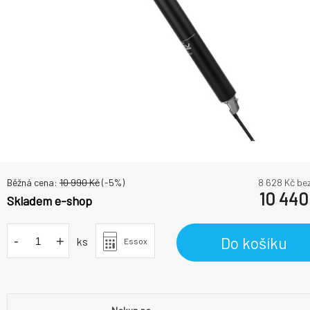
Běžná cena:
10 990
Kč
(-
5
%)
8 628
Kč be
10 440
Skladem e-shop
-
+
Do košíku
ks
Essox