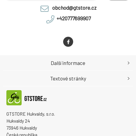
obchod@gtstore.cz
+420777699907
Další informace
Textové stránky
GTSTORE Hukvaldy, s.r.o.
Hukvaldy 24
73946 Hukvaldy
Česká republika