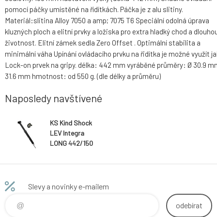
pomocí páčky umístěné na řídítkách. Páčka je z alu slitiny.
Materiál:slitina Alloy 7050 a amp; 7075 T6 Speciální odolná úprava
kluzných ploch a elitní prvky a ložiska pro extra hladký chod a dlouho
životnost. Elitní zámek sedla Zero Offset . Optimální stabilita a
minimální váha Upínání ovládacího prvku na řidítka je možné využít j
Lock-on prvek na gripy. délka: 442 mm vyráběné průměry: Ø 30.9 m
31.6 mm hmotnost: od 550 g. (dle délky a průměru)
Naposledy navštívené
KS Kind Shock
LEV Integra
LONG 442/150
mm 31,6
sedlovka
Slevy a novinky e-mailem
odebírat