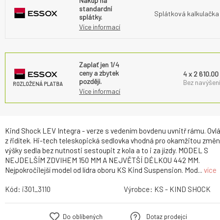
Nakup na
standardní
Splátková kalkulačka
splátky.
Více informací
Zaplať jen 1/4
ceny a zbytek
4 x 2 610.00
později.
Bez navýšení
ROZLOŽENÁ PLATBA
Více informací
Kind Shock LEV Integra - verze s vedením bovdenu uvnitř rámu. Ovl
z řidítek. Hi-tech teleskopická sedlovka vhodná pro okamžitou změ
výšky sedla bez nutnosti sestoupit z kola a to i za jízdy. MODEL S
NEJDELŠÍM ZDVIHEM 150 MM A NEJVĚTŠÍ DÉLKOU 442 MM.
Nejpokročilejší model od lídra oboru KS Kind Suspension. Mod...
více
Kód:
i301_3110
Výrobce:
KS - KIND SHOCK
Do oblíbených
Dotaz prodejci